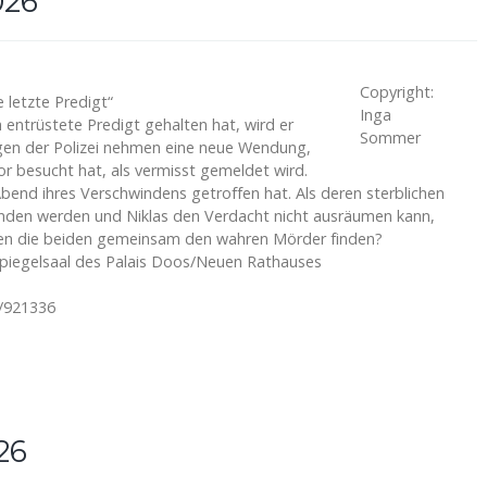
026
Copyright:
 letzte Predigt“
Inga
entrüstete Predigt gehalten hat, wird er
Sommer
gen der Polizei nehmen eine neue Wendung,
or besucht hat, als vermisst gemeldet wird.
Abend ihres Verschwindens getroffen hat. Als deren sterblichen
funden werden und Niklas den Verdacht nicht ausräumen kann,
önnen die beiden gemeinsam den wahren Mörder finden?
Spiegelsaal des Palais Doos/Neuen Rathauses
3/921336
26