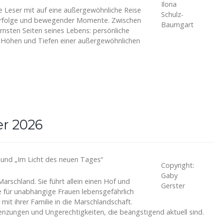
Ilona
ie Leser mit auf eine außergewöhnliche Reise
Schulz-
er Erfolge und bewegender Momente. Zwischen
Baumgart
rnsten Seiten seines Lebens: persönliche
e Höhen und Tiefen einer außergewöhnlichen
r 2026
 und „Im Licht des neuen Tages“
Copyright:
Gaby
rschland. Sie führt allein einen Hof und
Gerster
ie für unabhängige Frauen lebensgefährlich
 mit ihrer Familie in die Marschlandschaft.
enzungen und Ungerechtigkeiten, die beängstigend aktuell sind.