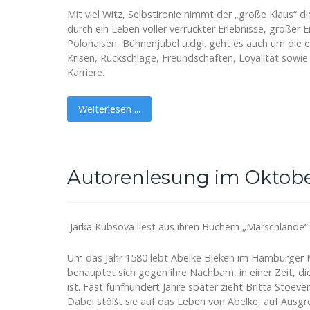
Mit viel Witz, Selbstironie nimmt der „große Klaus“ d
durch ein Leben voller verrückter Erlebnisse, groß
Polonaisen, Bühnenjubel u.dgl. geht es auch um die e
Krisen, Rückschläge, Freundschaften, Loyalität sowi
Karriere.
Weiterlesen ...
Autorenlesung im Oktobe
Jarka Kubsova liest aus ihren Büchern „Marschlande“
Um das Jahr 1580 lebt Abelke Bleken im Hamburger Ma
behauptet sich gegen ihre Nachbarn, in einer Zeit, d
ist. Fast fünfhundert Jahre später zieht Britta Stoever
Dabei stößt sie auf das Leben von Abelke, auf Ausgr