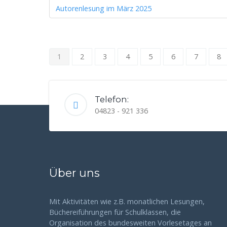
Autorenlesung im März 2025
1
2
3
4
5
6
7
8
Telefon:
04823 - 921 336
Über uns
Mit Aktivitäten wie z.B. monatlichen Lesungen,
Büchereiführungen für Schulklassen, die
Organisation des bundesweiten Vorlesetages an